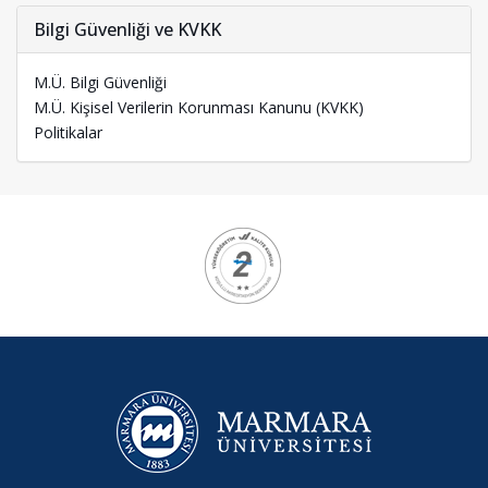
Bilgi Güvenliği ve KVKK
M.Ü. Bilgi Güvenliği
M.Ü. Kişisel Verilerin Korunması Kanunu (KVKK)
Politikalar
Kurumsal
Logolar