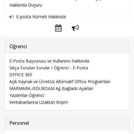
Hakkında Duyuru
E-posta Hizmeti Hakkında
Kişisel Verilerin Korunması Projesi Başladı
Mobil Uygulaması Güncellemesi
Öğrenci
Marmara Üniversitesi Staj Sistemi Online Hale Geliyor
E-Posta Başvurusu ve Kullanımı Hakkında
Marmara Kampüs Kart Değişiyor
Sıkça Sorulan Sorular / Öğrenci - E-Posta
OFFİCE 365
Bilgi Yönetim Sistemleri (BYS)'ye Yurtdışından Erişim
Açık Kaynak ve Ücretsiz Alternatif Office Programları
ISO/IEC 27001:2022 Bilgi Güvenliği Yönetim Sertifikası
MARMARA /EDUROAM Ağ Bağlantı Ayarları
Yazılımlar-Öğrenci
Engelsiz Bilişim 2023 Ödülleri Sahiplerini Buldu
Veritabanlarına Uzaktan Erişim
Destek Uygulaması Yapı İşleri Bakım Onarım Modülü
Devreye Alındı.
Personel